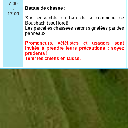
7:00
Battue de chasse
:
↓
17:00
Sur l'ensemble
du ban de la commune de
Bousbach (sauf forêt).
Les parcelles chassées seront signalées par des
panneaux.
Promeneurs, vététistes et usagers sont
invités à prendre leurs précautions : soyez
prudents !
Tenir les chiens en laisse.