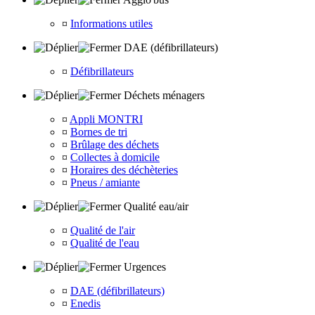
¤
Informations utiles
DAE (défibrillateurs)
¤
Défibrillateurs
Déchets ménagers
¤
Appli MONTRI
¤
Bornes de tri
¤
Brûlage des déchets
¤
Collectes à domicile
¤
Horaires des déchèteries
¤
Pneus / amiante
Qualité eau/air
¤
Qualité de l'air
¤
Qualité de l'eau
Urgences
¤
DAE (défibrillateurs)
¤
Enedis