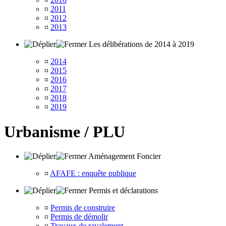
¤
2011
¤
2012
¤
2013
Les délibérations de 2014 à 2019
¤
2014
¤
2015
¤
2016
¤
2017
¤
2018
¤
2019
Urbanisme / PLU
Aménagement Foncier
¤
AFAFE : enquête publique
Permis et déclarations
¤
Permis de construire
¤
Permis de démolir
¤
Travaux de ravalement