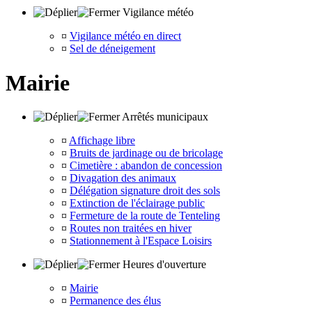
Vigilance météo
¤
Vigilance météo en direct
¤
Sel de déneigement
Mairie
Arrêtés municipaux
¤
Affichage libre
¤
Bruits de jardinage ou de bricolage
¤
Cimetière : abandon de concession
¤
Divagation des animaux
¤
Délégation signature droit des sols
¤
Extinction de l'éclairage public
¤
Fermeture de la route de Tenteling
¤
Routes non traitées en hiver
¤
Stationnement à l'Espace Loisirs
Heures d'ouverture
¤
Mairie
¤
Permanence des élus