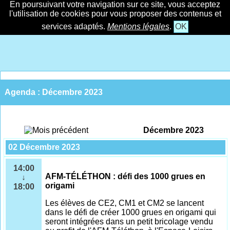
En poursuivant votre navigation sur ce site, vous acceptez
l'utilisation de cookies pour vous proposer des contenus et
services adaptés.
Mentions légales
.
OK
Agenda : Décembre 2023
Décembre 2023
02 Décembre 2023
14:00
AFM-TÉLÉTHON : défi des 1000 grues en
↓
origami
18:00
Les élèves de CE2, CM1 et CM2 se lancent
dans le défi de créer 1000 grues en origami qui
seront intégrées dans un petit bricolage vendu