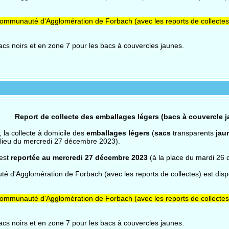
mmunauté d'Agglomération de Forbach (avec les reports de collectes) e
cs noirs et en zone 7 pour les bacs à couvercles jaunes.
Report de collecte des emballages légers (bacs à couvercle j
, la collecte à domicile des
emballages légers
(
sacs
transparents
jau
 lieu du mercredi 27 décembre 2023).
 est
reportée au mercredi 27 décembre 2023
(à la place du mardi 26
 d'Agglomération de Forbach (avec les reports de collectes) est dispon
mmunauté d'Agglomération de Forbach (avec les reports de collectes) e
cs noirs et en zone 7 pour les bacs à couvercles jaunes.