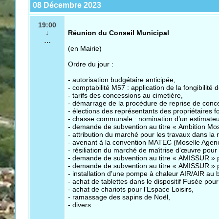
08 Décembre 2023
19:00
↓
Réunion du Conseil Municipal
…
(en Mairie)
Ordre du jour :
- autorisation budgétaire anticipée,
- comptabilité M57 : application de la fongibilité d
- tarifs des concessions au cimetière,
- démarrage de la procédure de reprise de conce
- élections des représentants des propriétaire
- chasse communale : nomination d’un estimateur
- demande de subvention au titre « Ambition Mosel
- attribution du marché pour les travaux dans la r
- avenant à la convention MATEC (Moselle Agen
- résiliation du marché de maîtrise d’œuvre pour 
- demande de subvention au titre « AMISSUR » pou
- demande de subvention au titre « AMISSUR » po
- installation d’une pompe à chaleur AIR/AIR au b
- achat de tablettes dans le dispositif Fusée pour 
- achat de chariots pour l’Espace Loisirs,
- ramassage des sapins de Noël,
- divers.