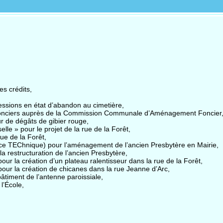
es crédits,
ssions en état d’abandon au cimetière,
s fonciers auprès de la Commission Communale d’Aménagement Foncier
 de dégâts de gibier rouge,
le » pour le projet de la rue de la Forêt,
ue de la Forêt,
ce TEChnique) pour l’aménagement de l’ancien Presbytère en Mairie,
la restructuration de l’ancien Presbytère,
r la création d’un plateau ralentisseur dans la rue de la Forêt,
ur la création de chicanes dans la rue Jeanne d’Arc,
âtiment de l’antenne paroissiale,
l’École,