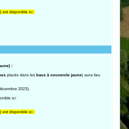
st disponible ici :
aune) :
nes
placés dans les
bacs à couvercle jaune
) aura lieu
 décembre 2023).
ible ici :
st disponible ici :