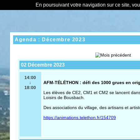
En poursuivant votre navigation sur ce site, vo
Agenda : Décembre 2023
02 Décembre 2023
14:00
↓
AFM-TÉLÉTHON : défi des 1000 grues en ori
18:00
Les élèves de CE2, CM1 et CM2 se lancent dans le
Loisirs de Bousbach.
Des associations du village, des artisans et artis
https://animations.telethon.fr/154709