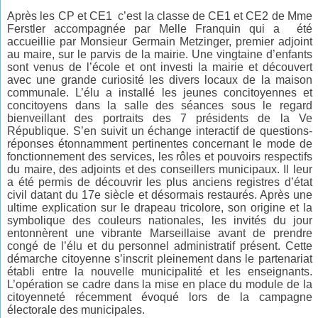
Après les CP et CE1 c’est la classe de CE1 et CE2 de Mme
Ferstler accompagnée par Melle Franquin qui a été
accueillie par Monsieur Germain Metzinger, premier adjoint
au maire, sur le
parvis de la mairie.
Une vingtaine d’enfants
sont venus de l’école et ont investi la mairie et découvert
avec une grande curiosité les divers locaux de la maison
communale. L’élu a installé les jeunes concitoyennes et
concitoyens dans la salle des séances sous le regard
bienveillant des portraits des 7 présidents de la Ve
République. S’en suivit un échange interactif de questions-
réponses étonnamment pertinentes concernant le mode de
fonctionnement des services, les rôles et pouvoirs respectifs
du maire, des adjoints et des conseillers municipaux. Il leur
a été permis de découvrir les plus anciens registres d’état
civil datant du 17e siècle et désormais restaurés. Après une
ultime explication sur le drapeau tricolore, son origine et la
symbolique des couleurs nationales, les invités du jour
entonnèrent une vibrante Marseillaise avant de prendre
congé de l’élu et du personnel administratif présent. Cette
démarche citoyenne s’inscrit pleinement dans le partenariat
établi entre la nouvelle municipalité et les enseignants.
L’opération se cadre dans la mise en place du module de la
citoyenneté récemment évoqué lors de la campagne
électorale des municipales.