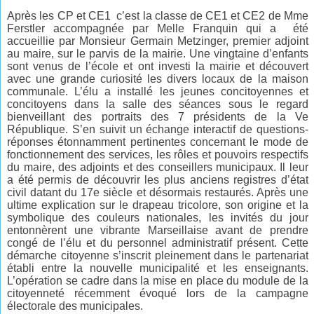
Après les CP et CE1 c’est la classe de CE1 et CE2 de Mme
Ferstler accompagnée par Melle Franquin qui a été
accueillie par Monsieur Germain Metzinger, premier adjoint
au maire, sur le
parvis de la mairie.
Une vingtaine d’enfants
sont venus de l’école et ont investi la mairie et découvert
avec une grande curiosité les divers locaux de la maison
communale. L’élu a installé les jeunes concitoyennes et
concitoyens dans la salle des séances sous le regard
bienveillant des portraits des 7 présidents de la Ve
République. S’en suivit un échange interactif de questions-
réponses étonnamment pertinentes concernant le mode de
fonctionnement des services, les rôles et pouvoirs respectifs
du maire, des adjoints et des conseillers municipaux. Il leur
a été permis de découvrir les plus anciens registres d’état
civil datant du 17e siècle et désormais restaurés. Après une
ultime explication sur le drapeau tricolore, son origine et la
symbolique des couleurs nationales, les invités du jour
entonnèrent une vibrante Marseillaise avant de prendre
congé de l’élu et du personnel administratif présent. Cette
démarche citoyenne s’inscrit pleinement dans le partenariat
établi entre la nouvelle municipalité et les enseignants.
L’opération se cadre dans la mise en place du module de la
citoyenneté récemment évoqué lors de la campagne
électorale des municipales.