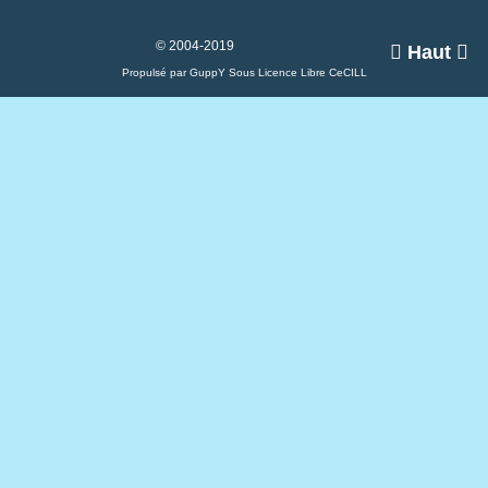
© 2004-2019

Haut

Propulsé par GuppY
Sous Licence Libre CeCILL