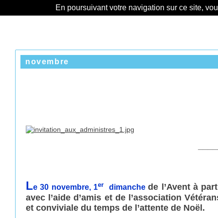
En poursuivant votre navigation sur ce site, vo
novembre
____
L
er
de l’Avent à par
e 30 novembre, 1
dimanche
avec l’aide
d’amis et de l’association Vétér
et conviviale du temps de l’attente de Noël.