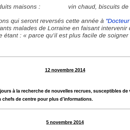
es produits maisons :
vin chaud, biscuits d
dons qui seront
reversés cette année à
"
Docteur
ants malades de Lorraine en faisant intervenir 
 étant : « parce qu’il est plus facile de soigne
________________________________________________________
12 novembre 2014
jours à la recherche de nouvelles recrues, susceptibles de ve
s chefs de centre pour plus d’informations.
________________________________________________________
5 novembre 2014