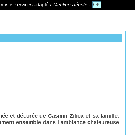
tenus et services adaptés.
Mentions légales
.
OK
_____
inée et
décorée de Casimir Ziliox et sa famille,
moment ensemble dans l’ambiance chaleureuse