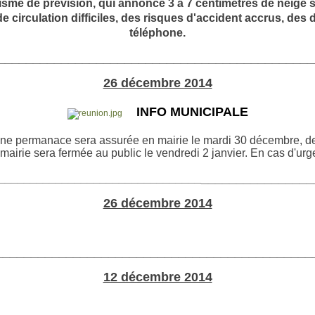
isme de prévision, qui annonce 3 à 7 centimètres de neige su
circulation difficiles, des risques d'accident accrus, des dé
téléphone.
____________________________________________
26 décembre 2014
INFO MUNICIPALE
, une permanace sera assurée en mairie le mardi 30 décembre, d
mairie sera fermée au public le vendredi 2 janvier. En cas d'ur
________________
________________________________
26 décembre 2014
_____________________________________________
12 décembre 2014