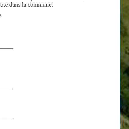
vote dans la commune.
C
_____
_____
_____