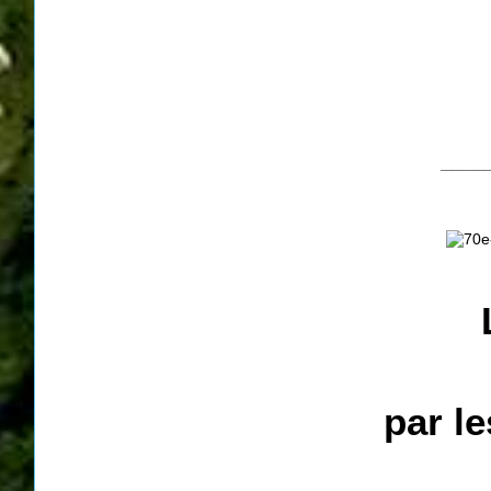
____
par les 