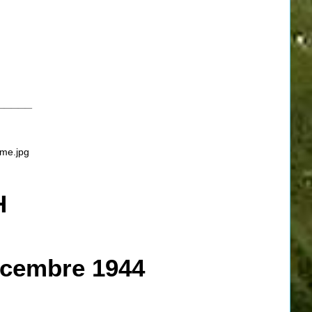
_____
H
cembre 1944