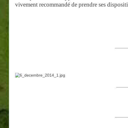
vivement recommandé de prendre ses dispositio
____
____
____