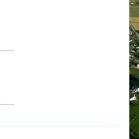
_____
_____