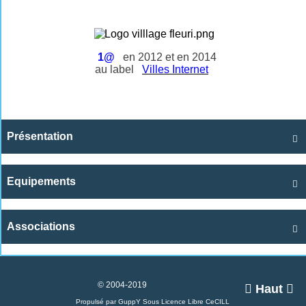
1@
en 2012 et en 2014
au label
Villes Internet
Présentation

Equipements

Associations

© 2004-2019

Haut

Propulsé par GuppY
Sous Licence Libre CeCILL