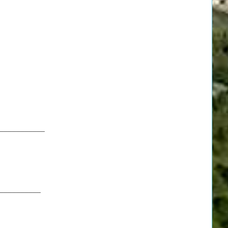
___________
__________