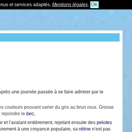
tenus et services adaptés.
Mentions légales
.
OK
près une journée passée à se faire admirer par le
es couleurs pouvant varier du gris au brun roux. Grosse
 rejoindre le
bec
.
 et l'avalant entièrement, rejetant ensuite des
pelotes
rairement à une croyance populaire, sa
rétine
n'est pas