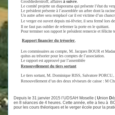
Grosbliederstroff, affaires
à suivre
.
Le comité projette un diaporama qui présente l’état du verg
Le président présente à l’assemblée un arbre dont la racin
Un autre arbre sera remplacé car il est victime d’un chancr
Le verger est ouvert depuis mi-février, il sera fermé lors de
Il ne faut pas oublier de refermer la porte en le quittant.
Pour terminer son rapport le président remercie et félicite 
Rapport financier du trésorier
,
Les commissaires au compte, M. Jacques BOUR et Ma
quitus au trésorier pour les comptes de l’association.
Le rapport est approuvé par l’assemblée
Renouvellement du tiers sortant
Le tiers sortant, M. Dominique RISS, Salvatore PORCU
Renouvellement d’un des deux réviseurs de caisse :
Depuis le 31 janvier 2015 l’UDSAH Moselle (
U
nion
D
é
en 8 séances de 4 heures. Cette année, elle a lieu à 
pour les cours théoriques et le verger école pour la prat