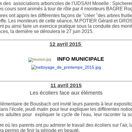
es des associations arboricoles de l’UDSAH Moselle : Spichere
s cours sont animés à tour de rôle par 4 moniteurs BAGRE
es ont appris les différentes façons de
"
créer
"
des arbres fruiti
greffe. Les moniteurs de cette séance, M.POTIER Gérard et GRO
nt pu ainsi faire un exercice pratique sous la conduite des monit
nces, la dernière se déroulera le 27 juin 2015.
________________________________________________________
12 avril 2015
INFO MUNICIPALE
________________________________________________________
11 avril 2015
Les écoliers face aux éléments
lémentaire de Bousbach ont invité leurs parents à leur expositio
ans l'école, jeudi matin pour leur expliquer les différentes notio
les adultes pour expliquer le cycle de l'eau, leur raconter la s
où les parents ont pu admirer le travail des écoliers sur l'air, la
a permis de finir la période en beauté.