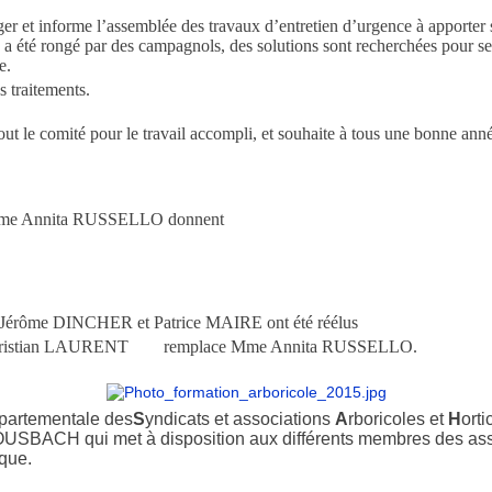
er et informe l’assemblée des travaux d’entretien d’urgence à apporter s
e a été rongé par des campagnols, des solutions sont recherchées pour se
e.
s traitements.
tout le comité pour le travail accompli, et souhaite à tous une bonne anné
dame Annita RUSSELLO donnent
, Jérôme DINCHER et Patrice MAIRE ont été réélus
 M Christian LAURENT remplace Mme Annita RUSSELLO.
partementale des
S
yndicats et associations
A
rboricoles et
H
orti
BOUSBACH qui met à disposition aux différents membres des asso
ique.