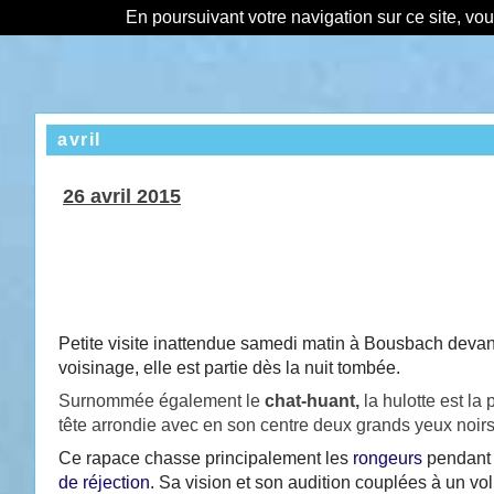
En poursuivant votre navigation sur ce site, vo
avril
26 avril 2015
Petite visite inattendue samedi matin à Bousbach devan
voisinage, elle est partie dès la nuit tombée.
Surnommée également le
chat-huant
,
la hulotte est la
tête arrondie avec en son centre deux grands yeux noirs 
Ce rapace chasse principalement les
rongeurs
pendant
de réjection
. Sa vision et son audition couplées à un v