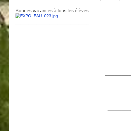
Bonnes vacances à tous les élèves
____________________________
_________________
___________
__________