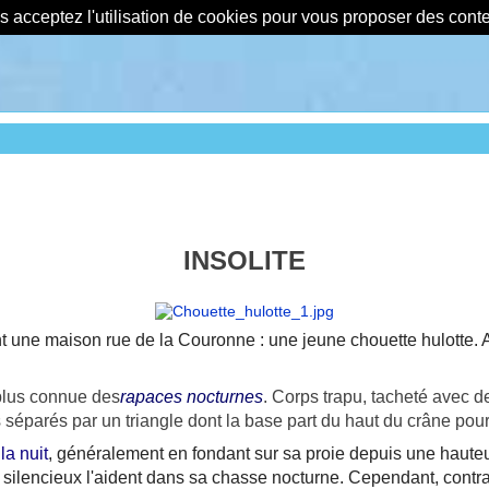
us acceptez l'utilisation de cookies pour vous proposer des con
INSOLITE
t une maison rue de la Couronne : une jeune chouette hulotte. A
 plus connue des
rapaces
nocturnes
. Corps trapu, tacheté avec d
séparés par un triangle dont la base part du haut du crâne pour
la nuit
, généralement en fondant sur sa proie depuis une hauteur
ol silencieux l'aident dans sa chasse nocturne. Cependant, cont