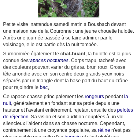
Petite visite inattendue samedi matin à Bousbach devant
une maison rue de la Couronne : une jeune chouette hulotte.
Après une journée passée à se faire admirer par le
voisinage, elle est partie dès la nuit tombée.
Surnommée également le
chat-huant
,
la hulotte est la plus
connue des
rapaces
nocturnes
. Corps trapu, tacheté avec
des couleurs pouvant varier du gris au brun roux. Grosse
tête arrondie avec en son centre deux grands yeux noirs
séparés par un triangle dont la base part du haut du crâne
pour rejoindre le
bec
.
Ce rapace chasse principalement les
rongeurs
pendant
la
nuit
, généralement en fondant sur sa proie depuis une
hauteur et l'avalant entièrement, rejetant ensuite des
pelotes
de réjection
. Sa vision et son audition couplées à un vol
silencieux l'aident dans sa chasse nocturne. Cependant,
contrairement à une croyance populaire, sa
rétine
n'est pas
plus sensible que celle d'un
humain
et c'est plutôt ses