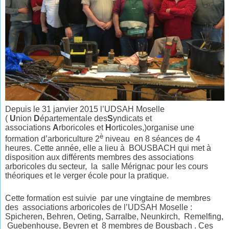
Depuis le 31 janvier 2015 l’UDSAH Moselle
(
U
nion
D
épartementale des
S
yndicats et
associations
A
rboricoles et
H
orticoles,)organise une
è
formation d’arboriculture 2
niveau en 8 séances de 4
heures. Cette année, elle a lieu à BOUSBACH qui met à
disposition aux différents membres des associations
arboricoles du secteur, la salle Mérignac pour les cours
théoriques et le verger école pour la pratique.
Cette formation est suivie par une vingtaine de membres
des associations arboricoles de l’UDSAH Moselle :
Spicheren, Behren, Oeting, Sarralbe, Neunkirch, Remelfing,
Guebenhouse, Beyren et 8 membres de Bousbach . Ces