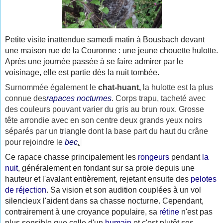
Petite visite inattendue samedi matin à Bousbach devant
une maison rue de la Couronne : une jeune chouette hulotte.
Après une journée passée à se faire admirer par le
voisinage, elle est partie dès la nuit tombée.
Surnommée également le
chat-huant
,
la hulotte est la plus
connue des
rapaces
nocturnes
. Corps trapu, tacheté avec
des couleurs pouvant varier du gris au brun roux. Grosse
tête arrondie avec en son centre deux grands yeux noirs
séparés par un triangle dont la base part du haut du crâne
pour rejoindre le
bec
.
Ce rapace chasse principalement les
rongeurs
pendant
la
nuit
, généralement en fondant sur sa proie depuis une
hauteur et l'avalant entièrement, rejetant ensuite des
pelotes
de réjection
. Sa vision et son audition couplées à un vol
silencieux l'aident dans sa chasse nocturne. Cependant,
contrairement à une croyance populaire, sa
rétine
n'est pas
plus sensible que celle d'un
humain
et c'est plutôt ses