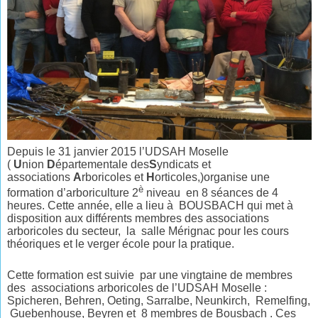
Depuis le 31 janvier 2015 l’UDSAH Moselle
(
U
nion
D
épartementale des
S
yndicats et
associations
A
rboricoles et
H
orticoles,)organise une
è
formation d’arboriculture 2
niveau en 8 séances de 4
heures. Cette année, elle a lieu à BOUSBACH qui met à
disposition aux différents membres des associations
arboricoles du secteur, la salle Mérignac pour les cours
théoriques et le verger école pour la pratique.
Cette formation est suivie par une vingtaine de membres
des associations arboricoles de l’UDSAH Moselle :
Spicheren, Behren, Oeting, Sarralbe, Neunkirch, Remelfing,
Guebenhouse, Beyren et 8 membres de Bousbach . Ces