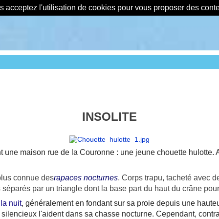
us acceptez l'utilisation de cookies pour vous proposer des con
INSOLITE
t une maison rue de la Couronne : une jeune chouette hulotte. A
 plus connue des
rapaces
nocturnes
. Corps trapu, tacheté avec d
séparés par un triangle dont la base part du haut du crâne pour
la nuit
, généralement en fondant sur sa proie depuis une hauteur
ol silencieux l'aident dans sa chasse nocturne. Cependant, cont