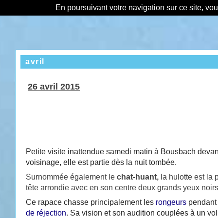
En poursuivant votre navigation sur ce site, vo
avril
26 avril 2015
Petite visite inattendue samedi matin à Bousbach devan
voisinage, elle est partie dès la nuit tombée.
Surnommée également le
chat-huant
,
la hulotte est la
tête arrondie avec en son centre deux grands yeux noirs 
Ce rapace chasse principalement les
rongeurs
pendant
de réjection
. Sa vision et son audition couplées à un v