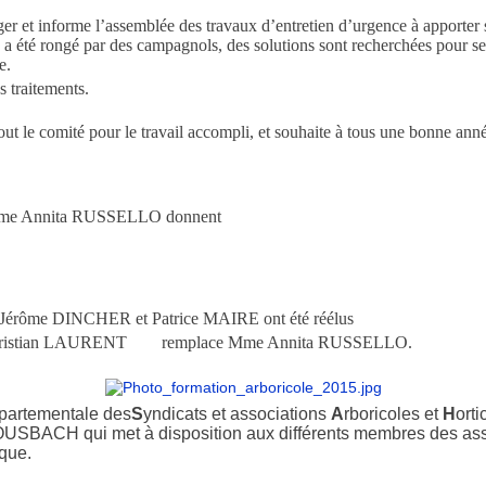
er et informe l’assemblée des travaux d’entretien d’urgence à apporter s
e a été rongé par des campagnols, des solutions sont recherchées pour se
e.
s traitements.
tout le comité pour le travail accompli, et souhaite à tous une bonne anné
dame Annita RUSSELLO donnent
, Jérôme DINCHER et Patrice MAIRE ont été réélus
 M Christian LAURENT remplace Mme Annita RUSSELLO.
partementale des
S
yndicats et associations
A
rboricoles et
H
orti
BOUSBACH qui met à disposition aux différents membres des asso
ique.