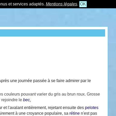
tenus et services adaptés.
Mentions légales
.
OK
près une journée passée à se faire admirer par le
es couleurs pouvant varier du gris au brun roux. Grosse
 rejoindre le
bec
.
 et l'avalant entièrement, rejetant ensuite des
pelotes
rairement à une croyance populaire, sa
rétine
n'est pas