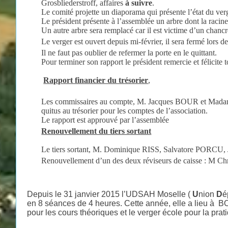
Grosbliederstroff, affaires
à suivre
.
Le comité projette un diaporama qui présente l’état du verg
Le président présente à l’assemblée un arbre dont la racin
Un autre arbre sera remplacé car il est victime d’un chancr
Le verger est ouvert depuis mi-février, il sera fermé lors de
Il ne faut pas oublier de refermer la porte en le quittant.
Pour terminer son rapport le président remercie et félicite 
Rapport financier du trésorier
,
Les commissaires au compte, M. Jacques BOUR et Ma
quitus au trésorier pour les comptes de l’association.
Le rapport est approuvé par l’assemblée
Renouvellement du tiers sortant
Le tiers sortant, M. Dominique RISS, Salvatore PORCU
Renouvellement d’un des deux réviseurs de caisse :
Depuis le 31 janvier 2015 l’UDSAH Moselle (
U
nion
D
é
en 8 séances de 4 heures. Cette année, elle a lieu à 
pour les cours théoriques et le verger école pour la prat