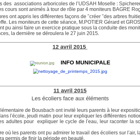
es des associations arboricoles de l’UDSAH Moselle : Spichere
s cours sont animés à tour de rôle par 4 moniteurs BAGRE
es ont appris les différentes façons de
"
créer
"
des arbres fruiti
greffe. Les moniteurs de cette séance, M.POTIER Gérard et GRO
nt pu ainsi faire un exercice pratique sous la conduite des monit
nces, la dernière se déroulera le 27 juin 2015.
________________________________________________________
12 avril 2015
INFO MUNICIPALE
________________________________________________________
11 avril 2015
Les écoliers face aux éléments
lémentaire de Bousbach ont invité leurs parents à leur expositio
ans l'école, jeudi matin pour leur expliquer les différentes notio
les adultes pour expliquer le cycle de l'eau, leur raconter la s
où les parents ont pu admirer le travail des écoliers sur l'air, la
a permis de finir la période en beauté.