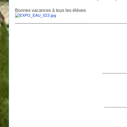
Bonnes vacances à tous les élèves
____________________________
_________________
___________
__________