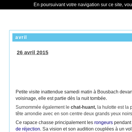
En poursuivant votre navigation sur ce site, vo
avril
26 avril 2015
Petite visite inattendue samedi matin à Bousbach devan
voisinage, elle est partie dès la nuit tombée.
Surnommée également le
chat-huant
,
la hulotte est la
tête arrondie avec en son centre deux grands yeux noirs 
Ce rapace chasse principalement les
rongeurs
pendant
de réjection
. Sa vision et son audition couplées à un v