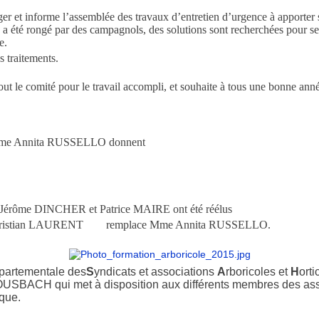
er et informe l’assemblée des travaux d’entretien d’urgence à apporter s
e a été rongé par des campagnols, des solutions sont recherchées pour se
e.
s traitements.
tout le comité pour le travail accompli, et souhaite à tous une bonne anné
dame Annita RUSSELLO donnent
, Jérôme DINCHER et Patrice MAIRE ont été réélus
 M Christian LAURENT remplace Mme Annita RUSSELLO.
partementale des
S
yndicats et associations
A
rboricoles et
H
orti
BOUSBACH qui met à disposition aux différents membres des asso
ique.