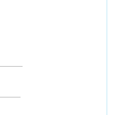
___________
__________