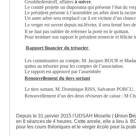
Grosbliederstroff, affaires
à suivre
.
Le comité projette un diaporama qui présente l’état du verg
Le président présente à l’assemblée un arbre dont la racin
Un autre arbre sera remplacé car il est victime d’un chancr
Le verger est ouvert depuis mi-février, il sera fermé lors de
Il ne faut pas oublier de refermer la porte en le quittant.
Pour terminer son rapport le président remercie et félicite 
Rapport financier du trésorier
,
Les commissaires au compte, M. Jacques BOUR et Ma
quitus au trésorier pour les comptes de l’association.
Le rapport est approuvé par l’assemblée
Renouvellement du tiers sortant
Le tiers sortant, M. Dominique RISS, Salvatore PORCU
Renouvellement d’un des deux réviseurs de caisse :
Depuis le 31 janvier 2015 l’UDSAH Moselle (
U
nion
D
é
en 8 séances de 4 heures. Cette année, elle a lieu à 
pour les cours théoriques et le verger école pour la prat