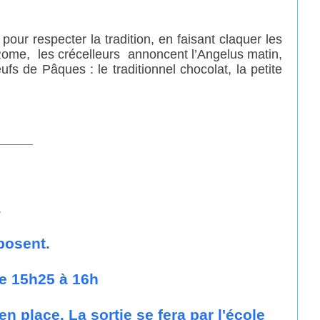
our respecter la tradition, en faisant claquer les
. Rome, les crécelleurs annoncent l’Angelus matin,
fs de Pâques : le traditionnel chocolat, la petite
_____
s
xposent.
de 15h25 à 16h
n place. La sortie se fera par l'école