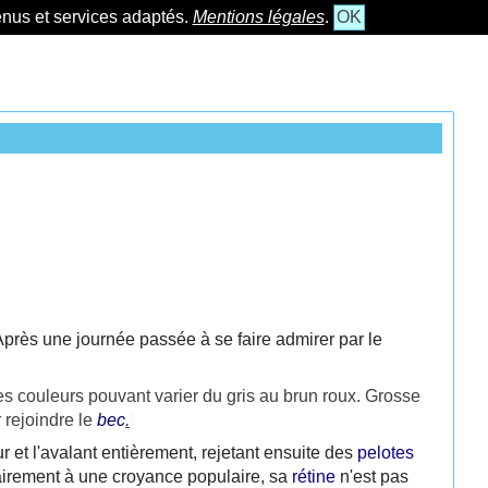
tenus et services adaptés.
Mentions légales
.
OK
près une journée passée à se faire admirer par le
es couleurs pouvant varier du gris au brun roux. Grosse
 rejoindre le
bec
.
 et l'avalant entièrement, rejetant ensuite des
pelotes
rairement à une croyance populaire, sa
rétine
n'est pas