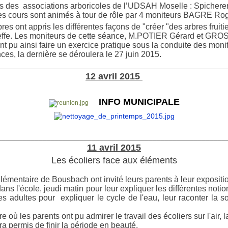
es des associations arboricoles de l’UDSAH Moselle : Spichere
s cours sont animés à tour de rôle par 4 moniteurs BAGRE
es ont appris les différentes façons de
"
créer
"
des arbres fruiti
greffe. Les moniteurs de cette séance, M.POTIER Gérard et GRO
nt pu ainsi faire un exercice pratique sous la conduite des monit
nces, la dernière se déroulera le 27 juin 2015.
________________________________________________________
12 avril 2015
INFO MUNICIPALE
________________________________________________________
11 avril 2015
Les écoliers face aux éléments
lémentaire de Bousbach ont invité leurs parents à leur expositio
ans l'école, jeudi matin pour leur expliquer les différentes notio
les adultes pour expliquer le cycle de l'eau, leur raconter la s
où les parents ont pu admirer le travail des écoliers sur l'air, la
a permis de finir la période en beauté.