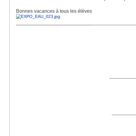
Bonnes vacances à tous les élèves
____________________________
_________________
___________
__________