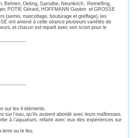
n, Behren, Oeting, Sarralbe, Neunkirch, Remelfing,
 Roger, POTIE Gérard, HOFFMANN Gaston et GROSSE
ers (semis, marcottage, bouturage et greffage), les
SSE ont amené à cette séance plusieurs variétés de
eurs, et chacun est reparti avec son scion pour le
___________
___________
n sur les 4 éléments.
ns sur l'eau, qu'ils avaient abordé avec leurs maîtresses.
ortie à l'aquarium, refaire avec eux des expériences sur
 terre ou le feu.