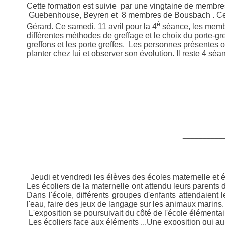
Cette formation est suivie par une vingtaine de membr
Guebenhouse, Beyren et 8 membres de Bousbach . Ce
è
Gérard. Ce samedi, 11 avril pour la 4
séance, les membr
différentes méthodes de greffage et le choix du porte-
greffons et les porte greffes. Les personnes présentes o
planter chez lui et observer son évolution. Il reste 4 séa
__________
__________
Jeudi et vendredi les élèves des écoles maternelle et é
Les écoliers de la maternelle ont attendu leurs parents d
Dans l'école, différents groupes d'enfants attendaient 
l'eau, faire des jeux de langage sur les animaux marins.
L'exposition se poursuivait du côté de l'école élémentaire 
Les écoliers face aux éléments ...Une exposition qui aur