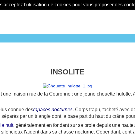
us acceptez l'utilisation de cookies pour vous proposer des con
INSOLITE
t une maison rue de la Couronne : une jeune chouette hulotte. A
 plus connue des
rapaces
nocturnes
. Corps trapu, tacheté avec d
séparés par un triangle dont la base part du haut du crâne pour
la nuit
, généralement en fondant sur sa proie depuis une hauteur
ol silencieux l'aident dans sa chasse nocturne. Cependant, cont