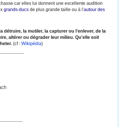
 chasse car elles lui donnent une excellente audition
ux
grands-ducs
de plus grande taille ou à l'
autour des
 détruire, la mutiler, la capturer ou l'enlever, de la
re, altérer ou dégrader leur milieu. Qu'elle soit
cheter.
(cf :
Wikipédia
)
___________
ach
__________