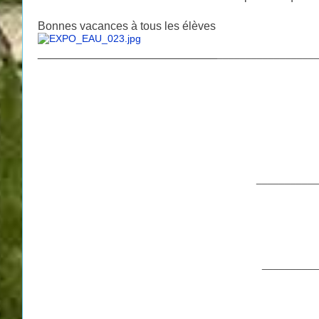
Bonnes vacances à tous les élèves
____________________________
_________________
___________
__________