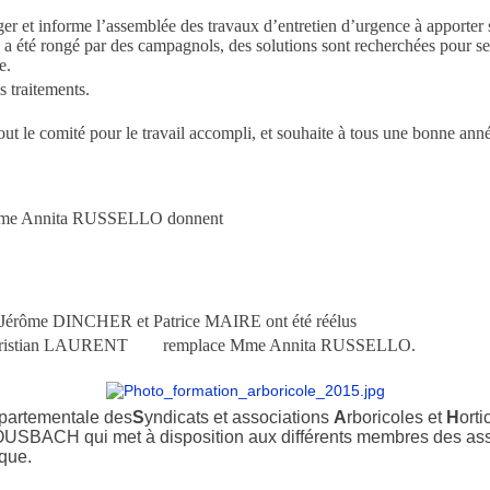
er et informe l’assemblée des travaux d’entretien d’urgence à apporter s
e a été rongé par des campagnols, des solutions sont recherchées pour se
e.
s traitements.
tout le comité pour le travail accompli, et souhaite à tous une bonne anné
dame Annita RUSSELLO donnent
, Jérôme DINCHER et Patrice MAIRE ont été réélus
 M Christian LAURENT remplace Mme Annita RUSSELLO.
partementale des
S
yndicats et associations
A
rboricoles et
H
orti
BOUSBACH qui met à disposition aux différents membres des asso
ique.