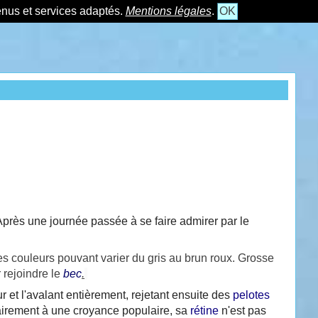
tenus et services adaptés.
Mentions légales
.
OK
près une journée passée à se faire admirer par le
es couleurs pouvant varier du gris au brun roux. Grosse
 rejoindre le
bec
.
 et l'avalant entièrement, rejetant ensuite des
pelotes
rairement à une croyance populaire, sa
rétine
n'est pas