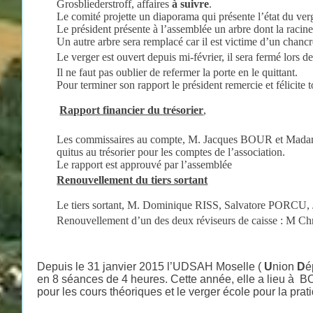
Grosbliederstroff, affaires
à suivre
.
Le comité projette un diaporama qui présente l’état du verg
Le président présente à l’assemblée un arbre dont la racin
Un autre arbre sera remplacé car il est victime d’un chancr
Le verger est ouvert depuis mi-février, il sera fermé lors de
Il ne faut pas oublier de refermer la porte en le quittant.
Pour terminer son rapport le président remercie et félicite 
Rapport financier du trésorier
,
Les commissaires au compte, M. Jacques BOUR et Ma
quitus au trésorier pour les comptes de l’association.
Le rapport est approuvé par l’assemblée
Renouvellement du tiers sortant
Le tiers sortant, M. Dominique RISS, Salvatore PORCU
Renouvellement d’un des deux réviseurs de caisse :
Depuis le 31 janvier 2015 l’UDSAH Moselle (
U
nion
D
é
en 8 séances de 4 heures. Cette année, elle a lieu à 
pour les cours théoriques et le verger école pour la prat