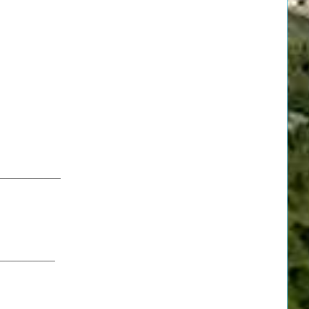
___________
__________