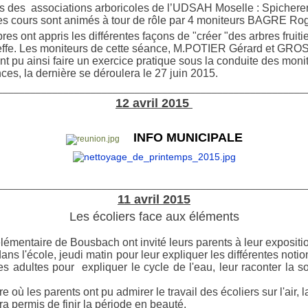
es des associations arboricoles de l’UDSAH Moselle : Spichere
s cours sont animés à tour de rôle par 4 moniteurs BAGRE
es ont appris les différentes façons de
"
créer
"
des arbres fruiti
greffe. Les moniteurs de cette séance, M.POTIER Gérard et GRO
nt pu ainsi faire un exercice pratique sous la conduite des monit
nces, la dernière se déroulera le 27 juin 2015.
________________________________________________________
12 avril 2015
INFO MUNICIPALE
________________________________________________________
11 avril 2015
Les écoliers face aux éléments
lémentaire de Bousbach ont invité leurs parents à leur expositio
ans l'école, jeudi matin pour leur expliquer les différentes notio
les adultes pour expliquer le cycle de l'eau, leur raconter la s
où les parents ont pu admirer le travail des écoliers sur l'air, la
a permis de finir la période en beauté.