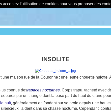
us acceptez l'utilisation de cookies pour vous proposer des con
INSOLITE
t une maison rue de la Couronne : une jeune chouette hulotte. A
 plus connue des
rapaces
nocturnes
. Corps trapu, tacheté avec d
séparés par un triangle dont la base part du haut du crâne pour
la nuit
, généralement en fondant sur sa proie depuis une hauteur
ol silencieux l'aident dans sa chasse nocturne. Cependant, cont