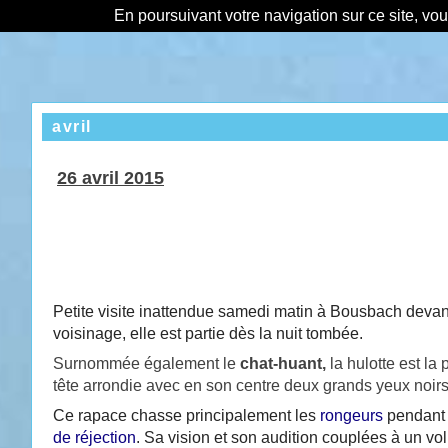
En poursuivant votre navigation sur ce site, vo
avril
26 avril 2015
Petite visite inattendue samedi matin à Bousbach devan
voisinage, elle est partie dès la nuit tombée.
Surnommée également le
chat-huant
,
la hulotte est la
tête arrondie avec en son centre deux grands yeux noirs 
Ce rapace chasse principalement les
rongeurs
pendant
de réjection
. Sa vision et son audition couplées à un v