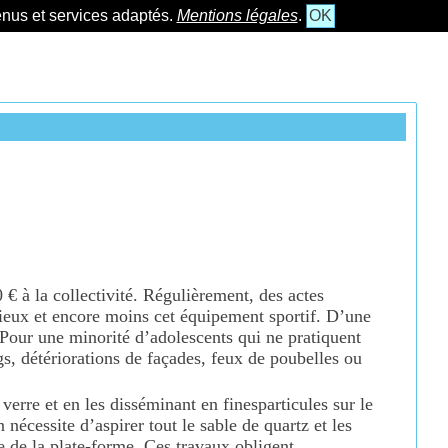
tenus et services adaptés.
Mentions légales
.
OK
 € à la collectivité. Régulièrement, des actes
 lieux et encore moins cet équipement sportif. D’une
 Pour une minorité d’adolescents qui ne pratiquent
ags, détériorations de façades, feux de poubelles ou
 verre
et en les disséminant en fines
particules sur le
n nécessite d’aspirer tout le sable de quartz et les
e de la plate-forme. Ces travaux obligent