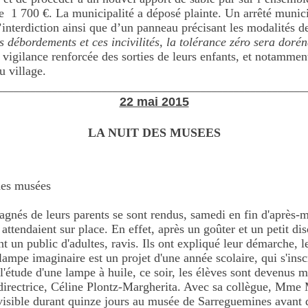
de 1 700 €. La municipalité a déposé plainte. Un arrêté munici
interdiction ainsi que d’un panneau précisant les modalités de
s débordements
et ces incivilités, la
tolérance zéro sera doré
vigilance renforcée des sorties de leurs enfants, et
notamment 
u village.
________________________________________________________
22 mai 2015
LA NUIT DES MUSEES
s musées
agnés de leurs parents se sont rendus, samedi en fin d'après
attendaient sur place. En effet, après un goûter et un petit di
 un public d'adultes, ravis. Ils ont expliqué leur démarche, le
 lampe imaginaire est un projet d'une année scolaire, qui s'insc
'étude d'une lampe à huile, ce soir, les élèves sont devenus mé
directrice, Céline Plontz-Margherita. Avec sa collègue, Mme Mi
t visible durant quinze jours au musée de Sarreguemines avant