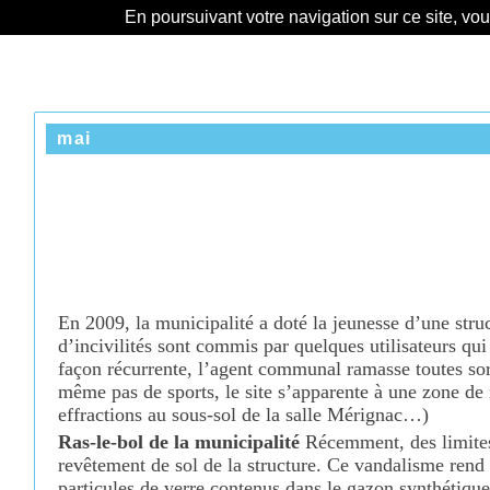
En poursuivant votre navigation sur ce site, vo
mai
En 2009, la municipalité a doté la jeunesse d’une struc
d’incivilités sont commis par quelques utilisateurs qu
façon récurrente, l’agent communal ramasse toutes sor
même pas de sports, le site s’apparente à une zone de n
effractions au sous-sol de la salle Mérignac…)
Ras-le-bol de la municipalité
Récemment, des limite
revêtement de
sol de la structure. Ce vandalisme
rend 
particules de verre contenus
dans le gazon synthétique