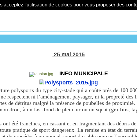
us acceptez l'utilisation de cookies pour vous proposer des con
25 mai 2015
INFO MUNICIPALE
ture polysports du type city-stade qui a coûté près de 100 000
i ne respectent ni l’aménagement paysager, ni la propreté des
tes de détritus malgré la présence de poubelles de proximité.
on droit, à un fast-food de plein air ou un squat (graffitis, t
s ont
été franchies, en cassant et en
fragmentant des débris de
toute pratique de
sport dangereux. La remise en
état du terrai
 et de procéder à un nouvel apport de sable pur sur l’ensembl