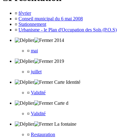
¤
février
¤
Conseil municipal du 6 mai 2008
¤
Stationnement
¤
Urbanisme - le Plan d'Occupation des Sols (P.O.S)
2014
¤
mai
2019
¤
juillet
Carte Identité
¤
Validité
Carte d
¤
Validité
La fontaine
¤
Restauration