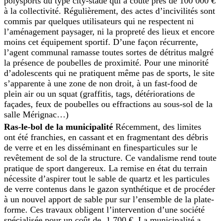
polysports du type city-stade qui a coûté près de 100 000 €
à la collectivité. Régulièrement, des actes d’incivilités sont
commis par quelques utilisateurs qui ne respectent ni
l’aménagement paysager, ni la propreté des lieux et encore
moins cet équipement sportif. D’une façon récurrente,
l’agent communal ramasse toutes sortes de détritus malgré
la présence de poubelles de proximité. Pour une minorité
d’adolescents qui ne pratiquent même pas de sports, le site
s’apparente à une zone de non droit, à un fast-food de
plein air ou un squat (graffitis, tags, détériorations de
façades, feux de poubelles ou effractions au sous-sol de la
salle Mérignac…)
Ras-le-bol de la municipalité
Récemment, des limites
ont
été franchies, en cassant et en
fragmentant des débris
de verre
et en les disséminant en fines
particules sur le
revêtement de
sol de la structure. Ce vandalisme
rend toute
pratique de
sport dangereux. La remise en
état du terrain
nécessite d’aspirer tout le sable de quartz et les particules
de verre contenus
dans le gazon synthétique et de procéder
à un nouvel apport de sable pur sur l’ensemble de la plate-
forme. Ces travaux obligent l’intervention d’une société
spécialisée pour un coût de 1 700 €. La municipalité a