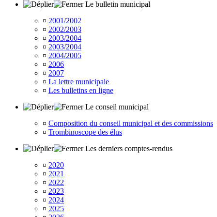
Le bulletin municipal
¤
2001/2002
¤
2002/2003
¤
2003/2004
¤
2003/2004
¤
2004/2005
¤
2006
¤
2007
¤
La lettre municipale
¤
Les bulletins en ligne
Le conseil municipal
¤
Composition du conseil municipal et des commissions
¤
Trombinoscope des élus
Les derniers comptes-rendus
¤
2020
¤
2021
¤
2022
¤
2023
¤
2024
¤
2025