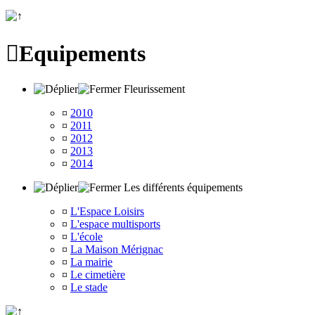

Equipements
Fleurissement
¤
2010
¤
2011
¤
2012
¤
2013
¤
2014
Les différents équipements
¤
L'Espace Loisirs
¤
L'espace multisports
¤
L'école
¤
La Maison Mérignac
¤
La mairie
¤
Le cimetière
¤
Le stade