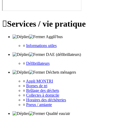

Services / vie pratique
Agglô'bus
¤
Informations utiles
DAE (défibrillateurs)
¤
Défibrillateurs
Déchets ménagers
¤
Appli MONTRI
¤
Bornes de tri
¤
Brûlage des déchets
¤
Collectes à domicile
¤
Horaires des déchèteries
¤
Pneus / amiante
Qualité eau/air