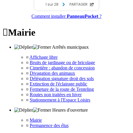
Comment installer
PanneauPocket
?

Mairie
Arrêtés municipaux
¤
Affichage libre
¤
Bruits de jardinage ou de bricolage
¤
Cimetière : abandon de concession
¤
Divagation des animaux
¤
Délégation signature droit des sols
¤
Extinction de l'éclairage public
¤
Fermeture de la route de Tenteling
¤
Routes non traitées en hiver
¤
Stationnement à l'Espace Loisirs
Heures d'ouverture
¤
Mairie
¤
Permanence des élus