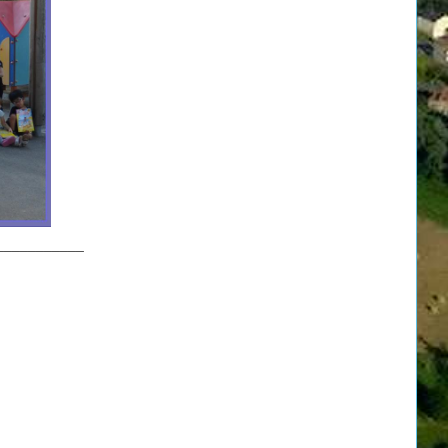
___________