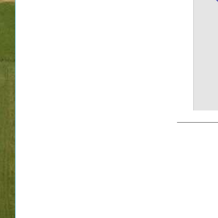
__________