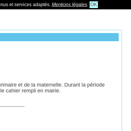
tenus et services adaptés.
Mentions légales
.
OK
imaire et de la maternelle. Durant la période
e cahier rempli en mairie.
___________