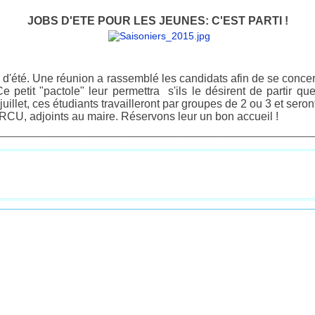
JOBS D'ETE POUR LES JEUNES: C'EST PARTI !
d'été. Une réunion a rassemblé les candidats afin de se concerte
. Ce petit "pactole" leur permettra s'ils le désirent de partir
n juillet, ces étudiants travailleront par groupes de 2 ou 3 et 
RCU, adjoints au maire.
Réservons leur un bon accueil !
________________________________________________________