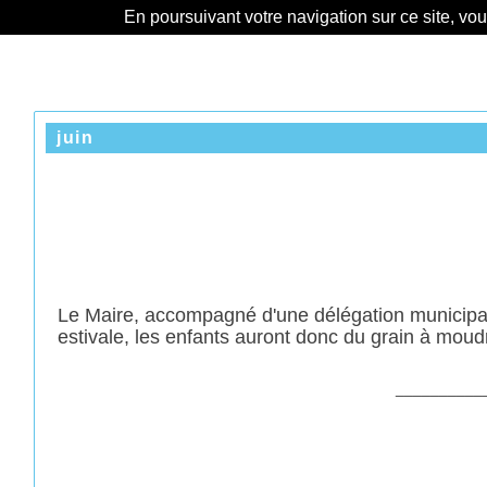
En poursuivant votre navigation sur ce site, vo
juin
Le Maire, accompagné d'une délégation municipale
estivale, les enfants auront donc du grain à mou
__________