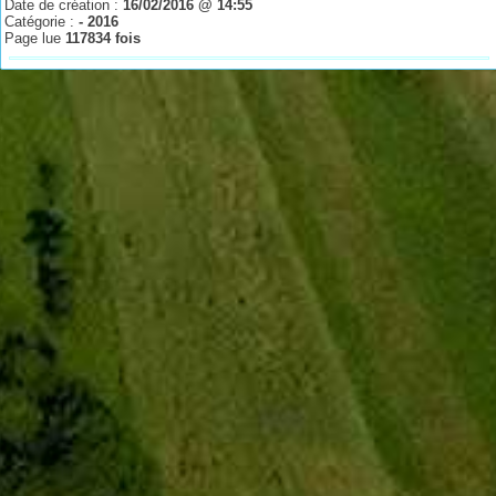
Date de création :
16/02/2016 @ 14:55
Catégorie :
- 2016
Page lue
117834 fois