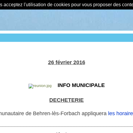
us acceptez l'utilisation de cookies pour vous proposer des con
26 février 2016
INFO MUNICIPALE
DECHETERIE
munautaire de Behren-lès-Forbach appliquera
les horair
____________________________________________