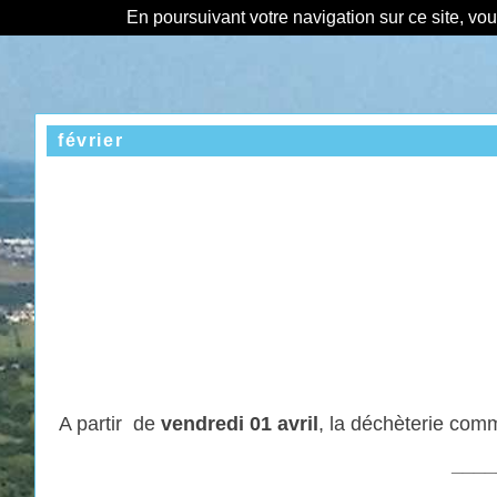
En poursuivant votre navigation sur ce site, vo
février
A partir de
vendredi 01 avril
, la déchèterie com
____