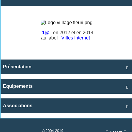
1@
en 2012 et en 2014
au label
Villes Internet
Présentation

Equipements

Associations

© 2004-2019