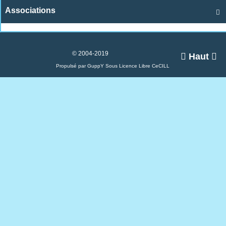
Associations

© 2004-2019

Haut

Propulsé par GuppY
Sous Licence Libre CeCILL