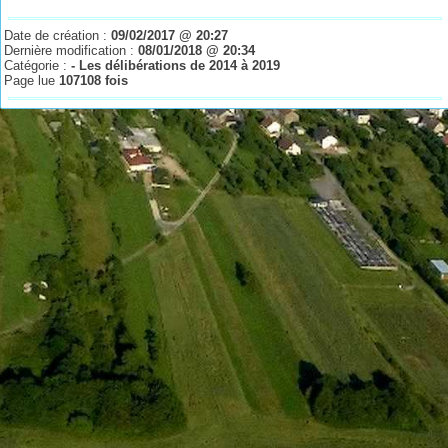
Date de création :
09/02/2017 @ 20:27
Dernière modification :
08/01/2018 @ 20:34
Catégorie :
- Les délibérations de 2014 à 2019
Page lue
107108 fois