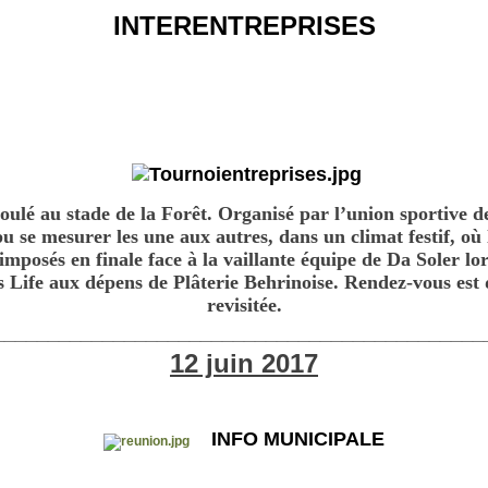
INTERENTREPRISES
éroulé au stade de la Forêt. Organisé par l’union sportive 
 se mesurer les une aux autres, dans un climat festif, où le
posés en finale face à la vaillante équipe de Da Soler lors
s Life aux dépens de Plâterie Behrinoise. Rendez-vous est
revisitée.
_____________________________________________
12 juin 2017
INFO MUNICIPALE