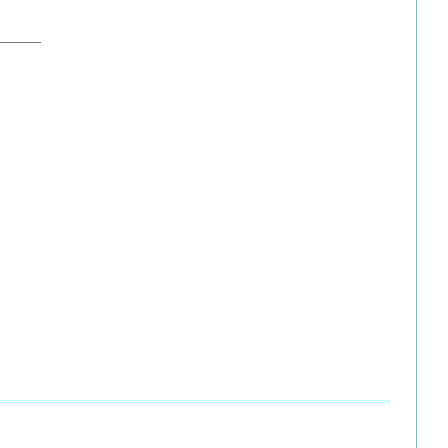
_____