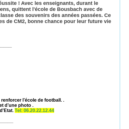
éussite ! Avec les enseignants, durant le
iens, quittent l'école de Bousbach avec de
 classe des souvenirs des années passées. Ce
ves de CM2, bonne chance pour leur future vie
_____
enforcer l’école de football. .
et d’une photo .
d'Etat.
Tel: 06.20.22.12.44
_____