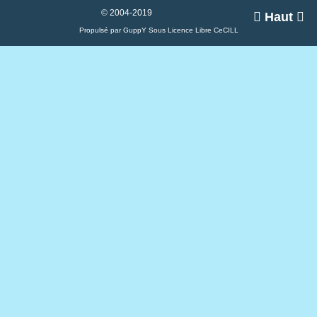
© 2004-2019

Haut

Propulsé par GuppY
Sous Licence Libre CeCILL