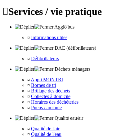

Services / vie pratique
Agglô'bus
¤
Informations utiles
DAE (défibrillateurs)
¤
Défibrillateurs
Déchets ménagers
¤
Appli MONTRI
¤
Bornes de tri
¤
Brûlage des déchets
¤
Collectes à domicile
¤
Horaires des déchèteries
¤
Pneus / amiante
Qualité eau/air
¤
Qualité de l'air
¤
Qualité de l'eau