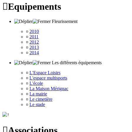

Equipements
Fleurissement
¤
2010
¤
2011
¤
2012
¤
2013
¤
2014
Les différents équipements
¤
L'Espace Loisirs
¤
L'espace multisports
¤
L'école
¤
La Maison Mérignac
¤
La mairie
¤
Le cimetière
¤
Le stade

Associations