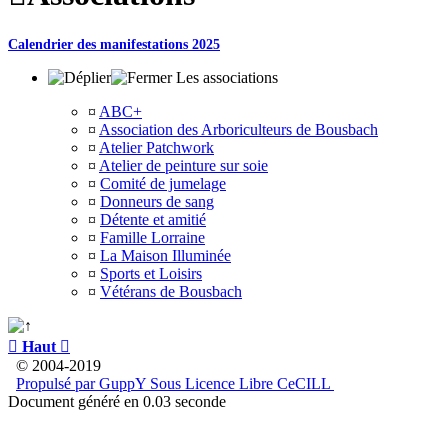
Calendrier des manifestations 2025
Les associations
¤
ABC+
¤
Association des Arboriculteurs de Bousbach
¤
Atelier Patchwork
¤
Atelier de peinture sur soie
¤
Comité de jumelage
¤
Donneurs de sang
¤
Détente et amitié
¤
Famille Lorraine
¤
La Maison Illuminée
¤
Sports et Loisirs
¤
Vétérans de Bousbach

Haut

© 2004-2019
Propulsé par GuppY
Sous Licence Libre CeCILL
Document généré en 0.03 seconde