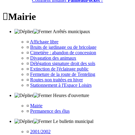
Comment installer
PanneauPocket
?

Mairie
Arrêtés municipaux
¤
Affichage libre
¤
Bruits de jardinage ou de bricolage
¤
Cimetière : abandon de concession
¤
Divagation des animaux
¤
Délégation signature droit des sols
¤
Extinction de l'éclairage public
¤
Fermeture de la route de Tenteling
¤
Routes non traitées en hiver
¤
Stationnement à l'Espace Loisirs
Heures d'ouverture
¤
Mairie
¤
Permanence des élus
Le bulletin municipal
¤
2001/2002