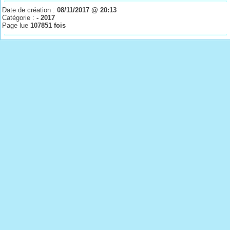
Date de création :
08/11/2017 @ 20:13
Catégorie :
- 2017
Page lue
107851 fois