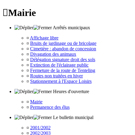

Mairie
Arrêtés municipaux
¤
Affichage libre
¤
Bruits de jardinage ou de bricolage
¤
Cimetière : abandon de concession
¤
Divagation des animaux
¤
Délégation signature droit des sols
¤
Extinction de l'éclairage public
¤
Fermeture de la route de Tenteling
¤
Routes non traitées en hiver
¤
Stationnement à l'Espace Loisirs
Heures d'ouverture
¤
Mairie
¤
Permanence des élus
Le bulletin municipal
¤
2001/2002
¤
2002/2003