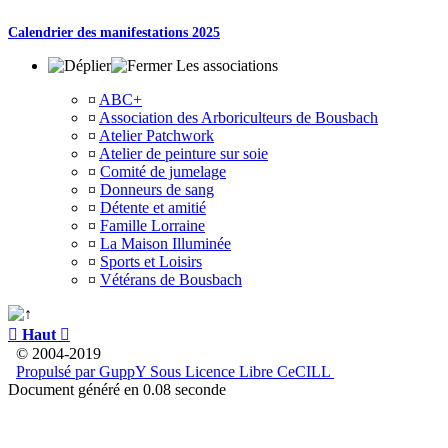
Calendrier des manifestations 2025
Les associations
¤
ABC+
¤
Association des Arboriculteurs de Bousbach
¤
Atelier Patchwork
¤
Atelier de peinture sur soie
¤
Comité de jumelage
¤
Donneurs de sang
¤
Détente et amitié
¤
Famille Lorraine
¤
La Maison Illuminée
¤
Sports et Loisirs
¤
Vétérans de Bousbach

Haut

© 2004-2019
Propulsé par GuppY
Sous Licence Libre CeCILL
Document généré en 0.08 seconde