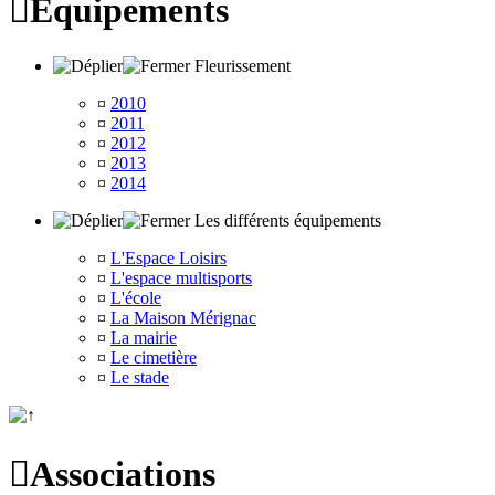

Equipements
Fleurissement
¤
2010
¤
2011
¤
2012
¤
2013
¤
2014
Les différents équipements
¤
L'Espace Loisirs
¤
L'espace multisports
¤
L'école
¤
La Maison Mérignac
¤
La mairie
¤
Le cimetière
¤
Le stade

Associations