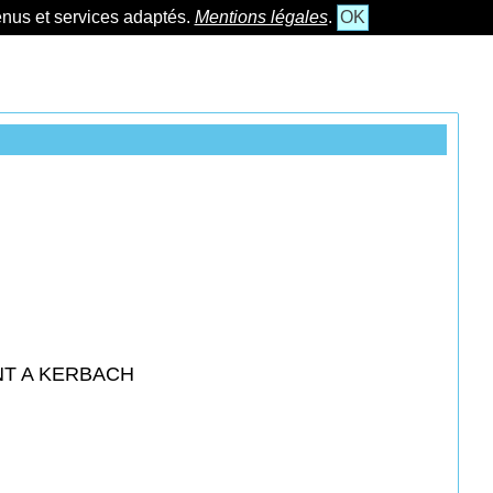
tenus et services adaptés.
Mentions légales
.
OK
NT A KERBACH