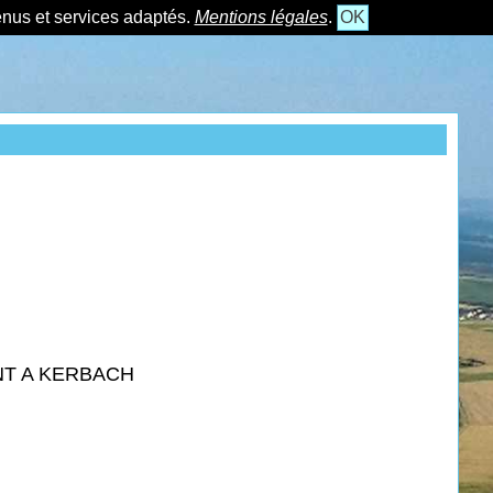
tenus et services adaptés.
Mentions légales
.
OK
NT A KERBACH