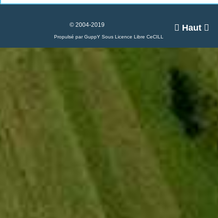
© 2004-2019

Haut

Propulsé par GuppY
Sous Licence Libre CeCILL