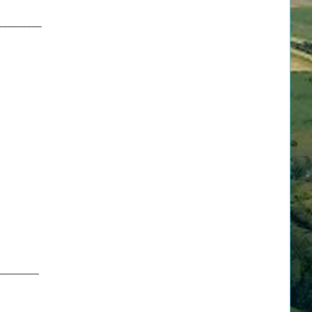
_________
________