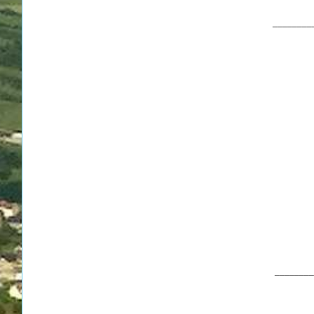
________
________