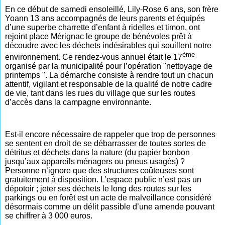
En ce début de samedi ensoleillé, Lily-Rose 6 ans, son frère
Yoann 13 ans accompagnés de leurs parents et équipés
d’une superbe charrette d’enfant à ridelles et timon, ont
rejoint place Mérignac le groupe de bénévoles prêt à
découdre avec les déchets indésirables qui souillent notre
ème
environnement.
Ce rendez-vous annuel était le 17
organisé par la municipalité pour l’opération
"
nettoyage de
printemps
".
La démarche consiste à rendre tout un chacun
attentif, vigilant et responsable de la qualité de notre cadre
de vie, tant dans les rues du village que sur les routes
d’accès dans la campagne environnante.
Est-il encore nécessaire de rappeler que trop de personnes
se sentent en droit de se débarrasser de toutes sortes de
détritus et déchets dans la nature (du papier bonbon
jusqu’aux appareils ménagers ou pneus usagés) ?
Personne n’ignore que des structures coûteuses sont
gratuitement à disposition. L’espace public n’est pas un
dépotoir ; jeter ses déchets le long des routes sur les
parkings ou en forêt est un acte de malveillance considéré
désormais comme un délit passible d’une amende pouvant
se chiffrer à 3 000 euros.