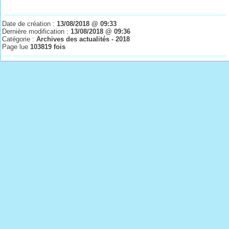
Date de création :
13/08/2018 @ 09:33
Dernière modification :
13/08/2018 @ 09:36
Catégorie :
Archives des actualités - 2018
Page lue
103819 fois