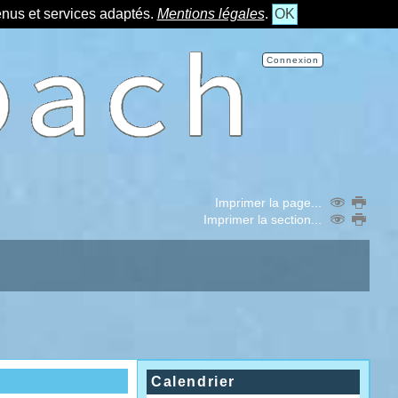
tenus et services adaptés.
Mentions légales
.
OK
Connexion
Imprimer la page...
Imprimer la section...
Calendrier