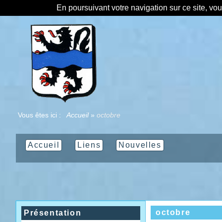
En poursuivant votre navigation sur ce site, vo
Vous êtes ici :
Accueil
»
octobre
Accueil
Liens
Nouvelles
octobre
Présentation