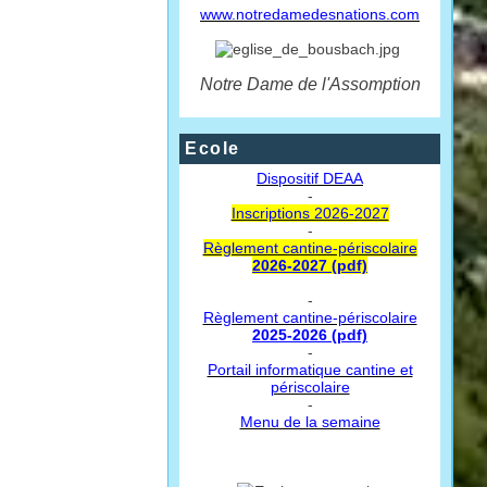
www.notredamedesnations.com
Notre Dame de l'Assomption
Ecole
Dispositif DEAA
-
Inscriptions 2026-2027
-
Règlement cantine-périscolaire
2026-2027 (pdf)
-
Règlement cantine-périscolaire
2025-2026 (pdf)
-
Portail informatique cantine et
périscolaire
-
Menu de la semaine