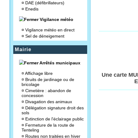
¤
DAE (défibrillateurs)
¤
Enedis
Vigilance météo
¤
Vigilance météo en direct
¤
Sel de déneigement
Mairie
Arrêtés municipaux
¤
Affichage libre
Une carte MUL
¤
Bruits de jardinage ou de
E
bricolage
¤
Cimetière : abandon de
concession
¤
Divagation des animaux
¤
Délégation signature droit des
sols
¤
Extinction de l'éclairage public
¤
Fermeture de la route de
Tenteling
¤
Routes non traitées en hiver