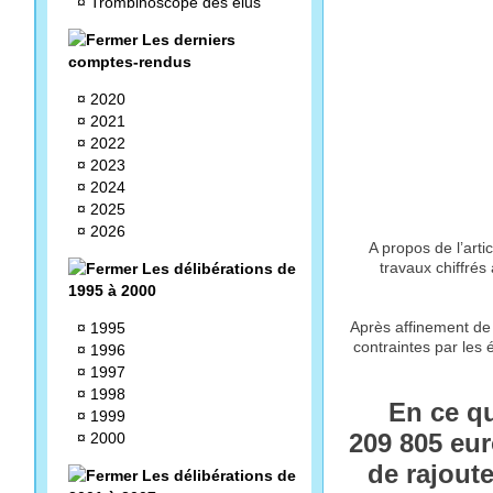
¤
Trombinoscope des élus
Les derniers
comptes-rendus
¤
2020
¤
2021
¤
2022
¤
2023
¤
2024
¤
2025
¤
2026
A propos de l’art
travaux chiffré
Les délibérations de
1995 à 2000
Après affinement de l
¤
1995
contraintes par les 
¤
1996
¤
1997
¤
1998
En ce qu
¤
1999
209 805 euro
¤
2000
de rajout
Les délibérations de