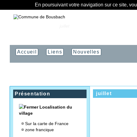
En poursuivant votre navigation sur ce site, vo
Vous êtes ici :
Accueil
»
juillet
Accueil
Liens
Nouvelles
juillet
Présentation
Localisation du
village
¤
Sur la carte de France
¤
zone francique