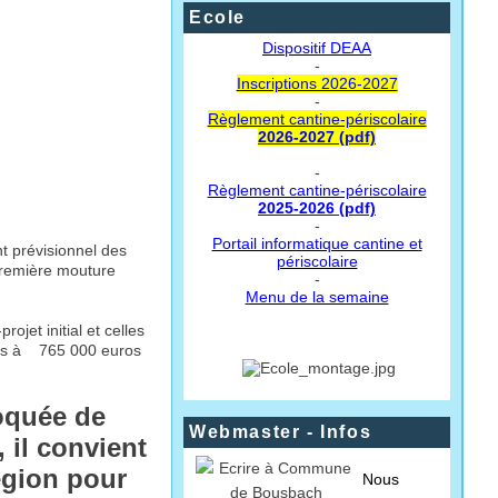
Ecole
Dispositif DEAA
-
Inscriptions 2026-2027
-
Règlement cantine-périscolaire
2026-2027 (pdf)
-
Règlement cantine-périscolaire
2025-2026 (pdf)
-
Portail informatique cantine et
nt prévisionnel des
périscolaire
première mouture
-
Menu de la semaine
ojet initial et celles
rmais à 765 000 euros
voquée de
Webmaster - Infos
, il convient
égion pour
Nous