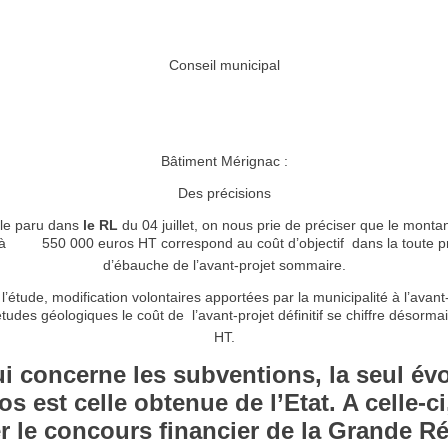
Conseil municipal
Bâtiment Mérignac :
Des précisions
icle paru dans
le RL
du 04 juillet, on nous prie de préciser que le monta
s à 550 000 euros HT correspond au coût d’objectif  dans la toute 
d’ébauche de l’avant-projet sommaire.
’étude, modification volontaires apportées par la municipalité à l’avant-pr
études géologiques le coût de  l’avant-projet définitif se chiffre déso
HT.
i concerne les subventions, la seul é
s est celle obtenue de l’Etat. A celle-ci
er le concours financier de la Grande R