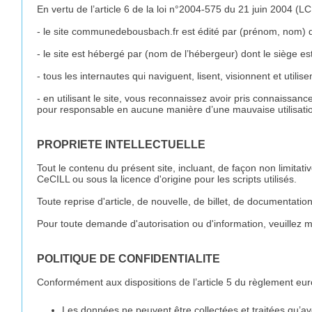
En vertu de l’article 6 de la loi n°2004-575 du 21 juin 2004 (LC
- le site communedebousbach.fr est édité par (prénom, nom) domi
- le site est hébergé par (nom de l’hébergeur) dont le siège es
- tous les internautes qui naviguent, lisent, visionnent et uti
- en utilisant le site, vous reconnaissez avoir pris connaissan
pour responsable en aucune manière d’une mauvaise utilisatio
PROPRIETE INTELLECTUELLE
Tout le contenu du présent site, incluant, de façon non limitat
CeCILL ou sous la licence d'origine pour les scripts utilisés.
Toute reprise d'article, de nouvelle, de billet, de documentation
Pour toute demande d'autorisation ou d'information, veuillez m
POLITIQUE DE CONFIDENTIALITE
Conformément aux dispositions de l’article 5 du règlement euro
Les données ne peuvent être collectées et traitées qu’av