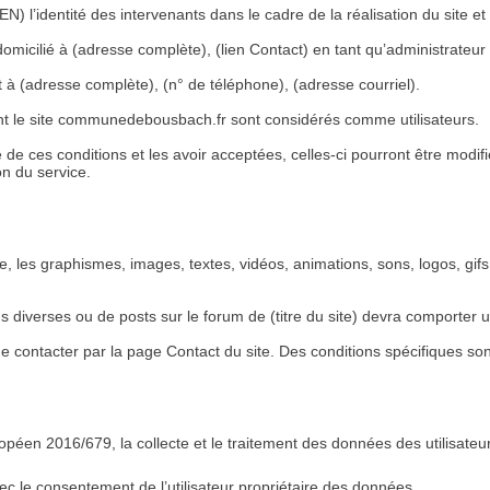
EN) l’identité des intervenants dans le cadre de la réalisation du site et
cilié à (adresse complète), (lien Contact) en tant qu’administrateur du
t à (adresse complète), (n° de téléphone), (adresse courriel).
lisent le site communedebousbach.fr sont considérés comme utilisateurs.
ce de ces conditions et les avoir acceptées, celles-ci pourront être modi
n du service.
ive, les graphismes, images, textes, vidéos, animations, sons, logos, gif
s diverses ou de posts sur le forum de (titre du site) devra comporter une
e contacter par la page Contact du site. Des conditions spécifiques so
péen 2016/679, la collecte et le traitement des données des utilisateur
ec le consentement de l’utilisateur propriétaire des données.