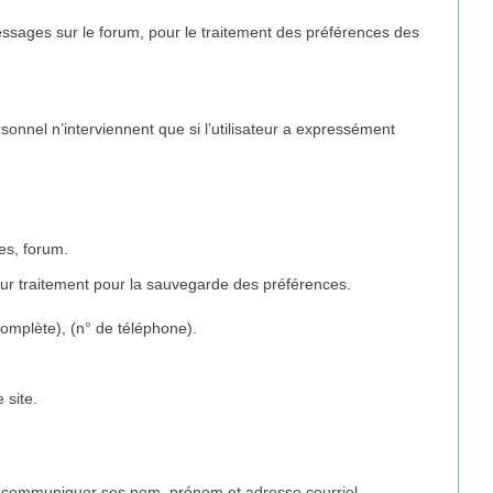
essages sur le forum, pour le traitement des préférences des
onnel n’interviennent que si l’utilisateur a expressément
es, forum.
leur traitement pour la sauvegarde des préférences.
omplète), (n° de téléphone).
 site.
 de communiquer ses nom, prénom et adresse courriel,