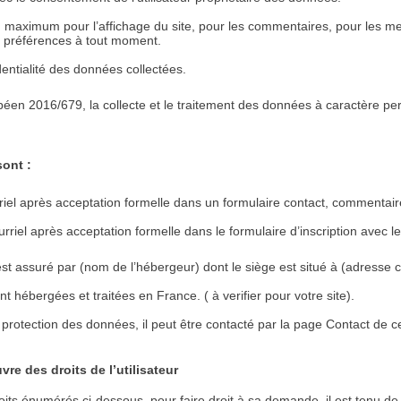
au maximum pour l’affichage du site, pour les commentaires, pour les m
 préférences à tout moment.
identialité des données collectées.
en 2016/679, la collecte et le traitement des données à caractère pers
sont :
ourriel après acceptation formelle dans un formulaire contact, commentair
rriel après acceptation formelle dans le formulaire d’inscription avec 
assuré par (nom de l’hébergeur) dont le siège est situé à (adresse c
t hébergées et traitées en France. ( à verifier pour votre site).
rotection des données, il peut être contacté par la page Contact de ce
vre des droits de l’utilisateur
roits énumérés ci-dessous, pour faire droit à sa demande, il est tenu