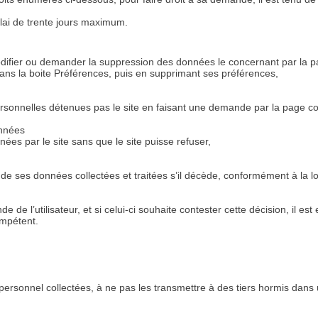
délai de trente jours maximum.
difier ou demander la suppression des données le concernant par la page
ns la boite Préférences, puis en supprimant ses préférences,
ersonnelles détenues pas le site en faisant une demande par la page con
onnées
nées par le site sans que le site puisse refuser,
enir de ses données collectées et traitées s’il décède, conformément à la
 de l’utilisateur, et si celui-ci souhaite contester cette décision, il es
ompétent.
rsonnel collectées, à ne pas les transmettre à des tiers hormis dans un ca