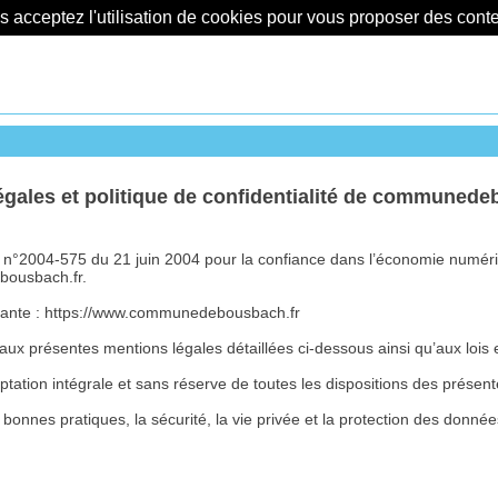
us acceptez l'utilisation de cookies pour vous proposer des con
égales et politique de confidentialité de communede
loi n°2004-575 du 21 juin 2004 pour la confiance dans l’économie numér
ebousbach.fr.
ivante : https://www.communedebousbach.fr
ux présentes mentions légales détaillées ci-dessous ainsi qu’aux lois 
cceptation intégrale et sans réserve de toutes les dispositions des présen
bonnes pratiques, la sécurité, la vie privée et la protection des donnée