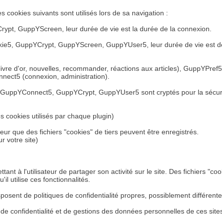
e les cookies suivants sont utilisés lors de sa navigation :
ypt, GuppYScreen, leur durée de vie est la durée de la connexion.
, GuppYCrypt, GuppYScreen, GuppYUser5, leur durée de vie est de 36
 livre d'or, nouvelles, recommander, réactions aux articles), GuppYPref
nect5 (connexion, administration).
 GuppYConnect5, GuppYCrypt, GuppYUser5 sont cryptés pour la sécurité
les cookies utilisés par chaque plugin)
ateur que des fichiers "cookies" de tiers peuvent être enregistrés.
ur votre site)
tant à l'utilisateur de partager son activité sur le site. Des fichiers "
'il utilise ces fonctionnalités.
 disposent de politiques de confidentialité propres, possiblement différent
ues de confidentialité et de gestions des données personnelles de ces site