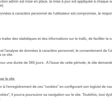
 protection admin est mise en place, la mise à jour est appliquée à chaqu
e).
s données à caractère personnel de l'utilisateur est compromise, le respo
raiter des statistiques et des informations sur le trafic, de faciliter la 
de et l'analyse de données à caractère personnel, le consentement de l'u
 ce site.
r une durée de 365 jours . A l'issue de cette période, le site demander
par le site
ser à l'enregistrement de ces "cookies" en configurant son logiciel de nav
cookies", il pourra poursuivre sa navigation sur le site. Toutefois, tout
.