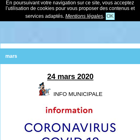
En poursuivant votre navigation sur ce site, vous acceptez
l'utilisation de cookies pour vous proposer des contenus et
services adaptés.
Mentions légales
.
OK
mars
24 mars 2020
INFO MUNICIPALE