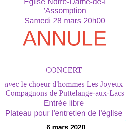
Église Notre-Dame-de-l 
'Assomption
Samedi 28 mars 20h00
ANNULE
CO
N
CE
RT 
av
ec 
le 
choeur d
'
hommes 
Les Joyeux 
Compagnons 
de 
Puttelange
-aux
-Lacs
Entrée libre 
Plateau pour l'entretien de l'église 
6 mars 2020