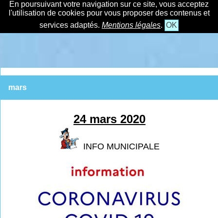
En poursuivant votre navigation sur ce site, vous acceptez
l'utilisation de cookies pour vous proposer des contenus et
services adaptés.
Mentions légales
.
OK
mars
24 mars 2020
INFO MUNICIPALE