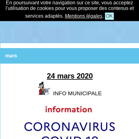
En poursuivant votre navigation sur ce site, vous acceptez
l'utilisation de cookies pour vous proposer des contenus et
services adaptés.
Mentions légales
.
OK
mars
24 mars 2020
INFO MUNICIPALE