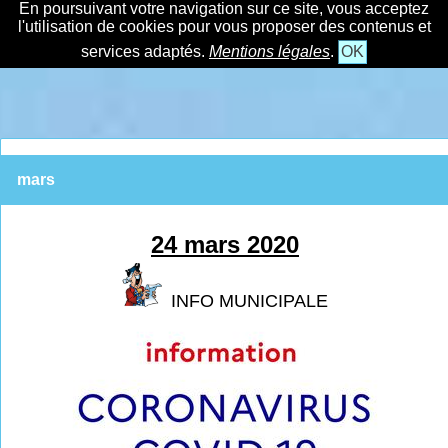
En poursuivant votre navigation sur ce site, vous acceptez
l'utilisation de cookies pour vous proposer des contenus et
services adaptés.
Mentions légales
.
OK
mars
24 mars 2020
INFO MUNICIPALE