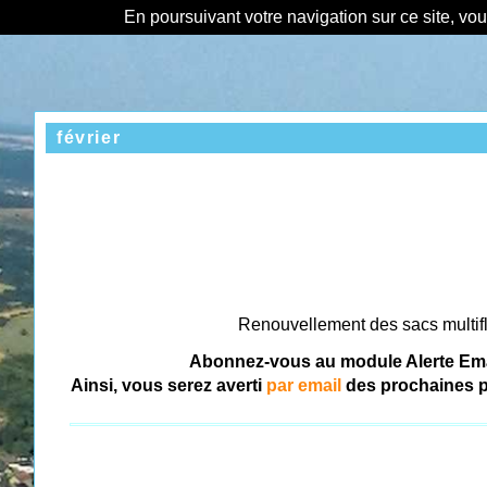
En poursuivant votre navigation sur ce site, vo
février
Renouvellement des sacs multif
Abonnez-vous au module Alerte Emai
Ainsi, vous serez averti
par email
des prochaines p