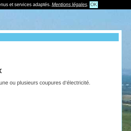
tenus et services adaptés.
Mentions légales
.
OK
x
 une ou plusieurs coupures
d’électricité.