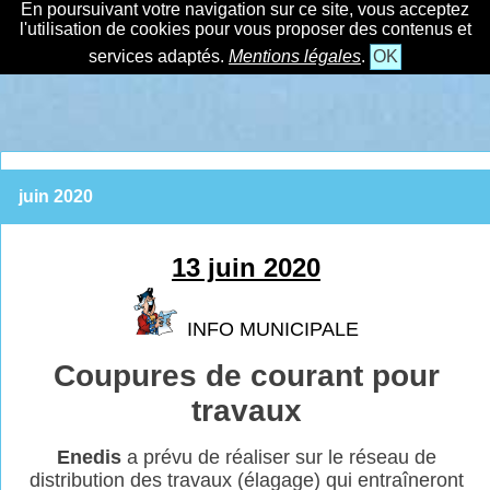
En poursuivant votre navigation sur ce site, vous acceptez
l'utilisation de cookies pour vous proposer des contenus et
services adaptés.
Mentions légales
.
OK
juin 2020
13 juin 2020
INFO MUNICIPALE
Coupures de courant pour
travaux
Enedis
a prévu de réaliser sur le réseau de
distribution des travaux (élagage) qui
entraîneront