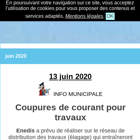
En poursuivant votre navigation sur ce site, vous acceptez
l'utilisation de cookies pour vous proposer des contenus et
services adaptés.
Mentions légales
.
OK
juin 2020
13 juin 2020
INFO MUNICIPALE
Coupures de courant pour
travaux
Enedis
a prévu de réaliser sur le réseau de
distribution des travaux (élagage) qui
entraîneront