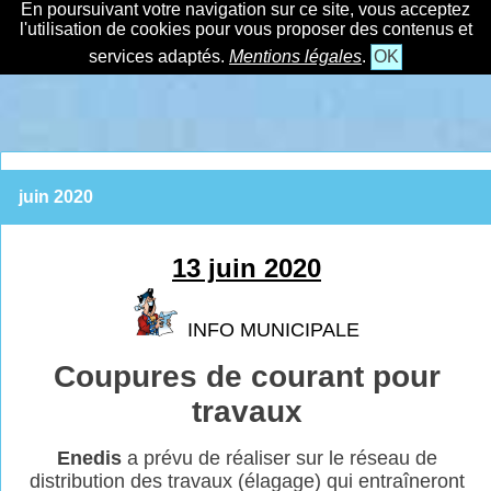
En poursuivant votre navigation sur ce site, vous acceptez
l'utilisation de cookies pour vous proposer des contenus et
services adaptés.
Mentions légales
.
OK
juin 2020
13 juin 2020
INFO MUNICIPALE
Coupures de courant pour
travaux
Enedis
a prévu de réaliser sur le réseau de
distribution des travaux (élagage) qui
entraîneront