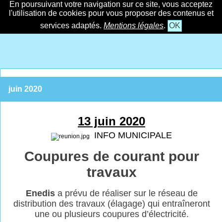
En poursuivant votre navigation sur ce site, vous acceptez
l'utilisation de cookies pour vous proposer des contenus et
services adaptés.
Mentions légales
.
OK
juin 2020
13 juin 2020
INFO MUNICIPALE
Coupures de courant pour
travaux
Enedis
a prévu de réaliser sur le réseau de
distribution des travaux (élagage) qui
entraîneront
une ou plusieurs coupures
d’électricité.